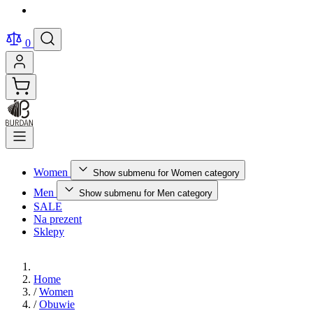
0
Women
Show submenu for Women category
Men
Show submenu for Men category
SALE
Na prezent
Sklepy
Home
/
Women
/
Obuwie