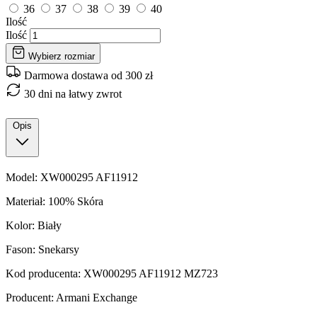
36
37
38
39
40
Ilość
Ilość
Wybierz rozmiar
Darmowa dostawa od 300 zł
30 dni na łatwy zwrot
Opis
Model: XW000295 AF11912
Materiał: 100% Skóra
Kolor: Biały
Fason: Snekarsy
Kod producenta: XW000295 AF11912 MZ723
Producent: Armani Exchange