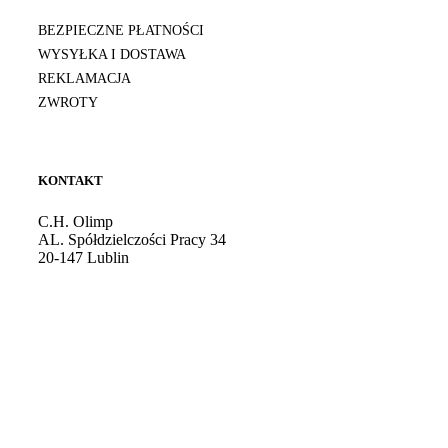
BEZPIECZNE PŁATNOŚCI
WYSYŁKA I DOSTAWA
REKLAMACJA
ZWROTY
KONTAKT
C.H. Olimp
AL. Spółdzielczości Pracy 34
20-147 Lublin
Godziny otwarcia: 10:00 - 21:00
Tel. kom.:
724 081 501
E-mail:
sklep@burdan.pl