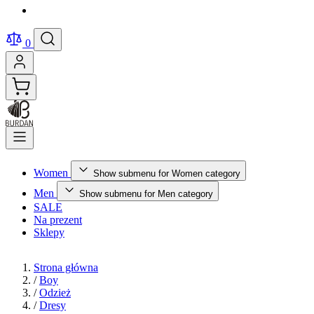
0
Women
Show submenu for Women category
Men
Show submenu for Men category
SALE
Na prezent
Sklepy
Strona główna
/
Boy
/
Odzież
/
Dresy