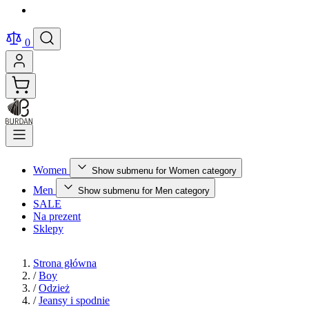
0
Women
Show submenu for Women category
Men
Show submenu for Men category
SALE
Na prezent
Sklepy
Strona główna
/
Boy
/
Odzież
/
Jeansy i spodnie