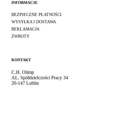
INFORMACJE
BEZPIECZNE PŁATNOŚCI
WYSYŁKA I DOSTAWA
REKLAMACJA
ZWROTY
KONTAKT
C.H. Olimp
AL. Spółdzielczości Pracy 34
20-147 Lublin
Godziny otwarcia: 10:00 - 21:00
Tel. kom.:
724 081 501
E-mail:
sklep@burdan.pl