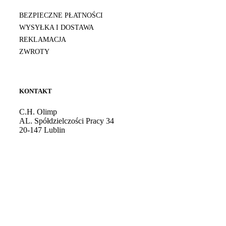
BEZPIECZNE PŁATNOŚCI
WYSYŁKA I DOSTAWA
REKLAMACJA
ZWROTY
KONTAKT
C.H. Olimp
AL. Spółdzielczości Pracy 34
20-147 Lublin
Godziny otwarcia: 10:00 - 21:00
Tel. kom.:
724 081 501
E-mail:
sklep@burdan.pl