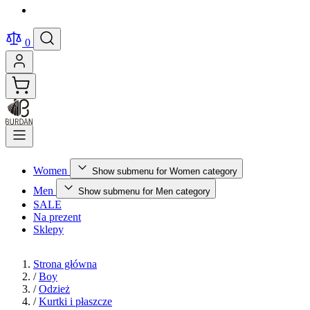
0
Women
Show submenu for Women category
Men
Show submenu for Men category
SALE
Na prezent
Sklepy
Strona główna
/
Boy
/
Odzież
/
Kurtki i płaszcze