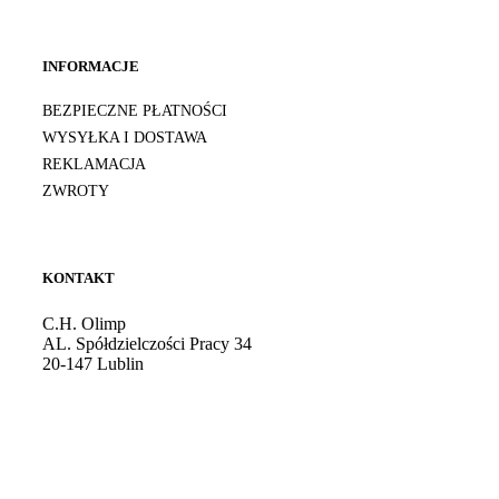
INFORMACJE
BEZPIECZNE PŁATNOŚCI
WYSYŁKA I DOSTAWA
REKLAMACJA
ZWROTY
KONTAKT
C.H. Olimp
AL. Spółdzielczości Pracy 34
20-147 Lublin
Godziny otwarcia: 10:00 - 21:00
Tel. kom.:
724 081 501
E-mail:
sklep@burdan.pl