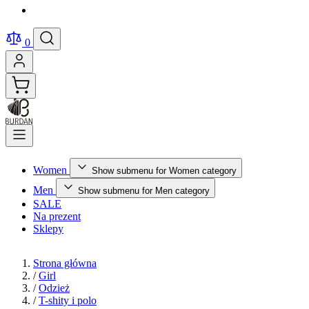
0
Women
Show submenu for Women category
Men
Show submenu for Men category
SALE
Na prezent
Sklepy
Strona główna
/
Girl
/
Odzież
/
T-shity i polo