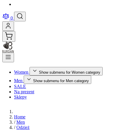
0
Women
Show submenu for Women category
Men
Show submenu for Men category
SALE
Na prezent
Sklepy
Home
/
Men
/
Odzież