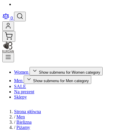
0
Women
Show submenu for Women category
Men
Show submenu for Men category
SALE
Na prezent
Sklepy
Strona główna
/
Men
/
Bielizna
/
Piżamy