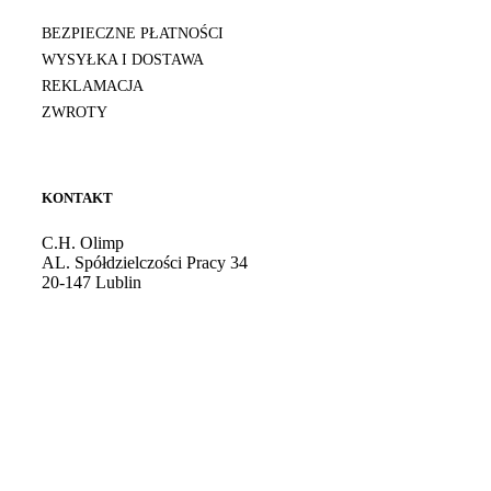
BEZPIECZNE PŁATNOŚCI
WYSYŁKA I DOSTAWA
REKLAMACJA
ZWROTY
KONTAKT
C.H. Olimp
AL. Spółdzielczości Pracy 34
20-147 Lublin
Godziny otwarcia: 10:00 - 21:00
Tel. kom.:
724 081 501
E-mail:
sklep@burdan.pl