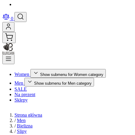
0
Women
Show submenu for Women category
Men
Show submenu for Men category
SALE
Na prezent
Sklepy
Strona główna
/
Men
/
Bielizna
/
Slipy