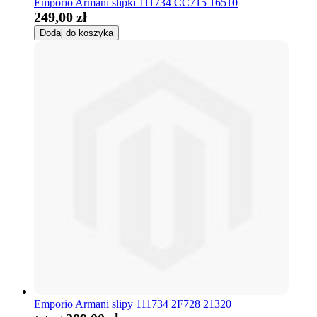
Emporio Armani slipki 111734 CC715 16510
249,00 zł
Dodaj do koszyka
Emporio Armani slipy 111734 2F728 21320