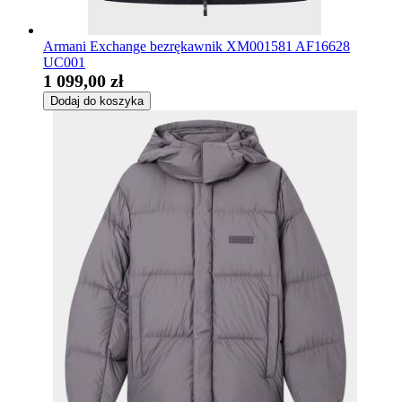
Armani Exchange bezrękawnik XM001581 AF16628
UC001
1 099,00 zł
Dodaj do koszyka