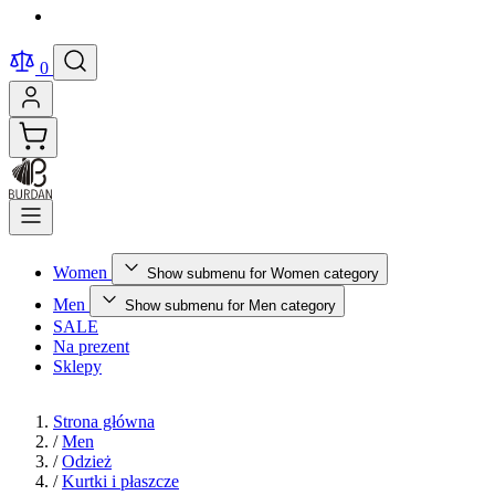
0
Women
Show submenu for Women category
Men
Show submenu for Men category
SALE
Na prezent
Sklepy
Strona główna
/
Men
/
Odzież
/
Kurtki i płaszcze