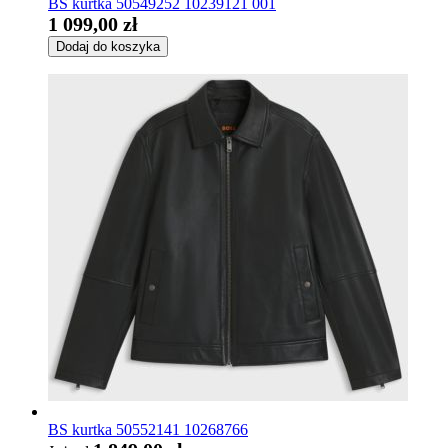
BS kurtka 50549252 10239121 001
1 099,00 zł
Dodaj do koszyka
BS kurtka 50552141 10268766