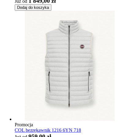
1 849,00 zł
Już od
Dodaj do koszyka
Promocja
COL bezrękawnik 1216 6YN 718
959,00 zł
Już od