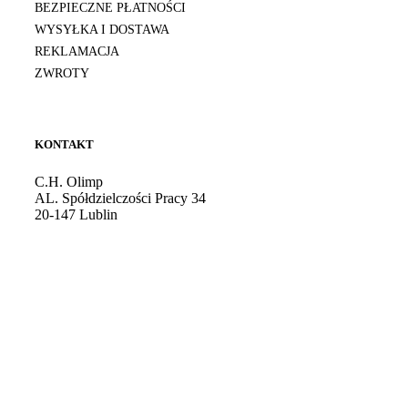
BEZPIECZNE PŁATNOŚCI
WYSYŁKA I DOSTAWA
REKLAMACJA
ZWROTY
KONTAKT
C.H. Olimp
AL. Spółdzielczości Pracy 34
20-147 Lublin
Godziny otwarcia: 10:00 - 21:00
Tel. kom.:
724 081 501
E-mail:
sklep@burdan.pl