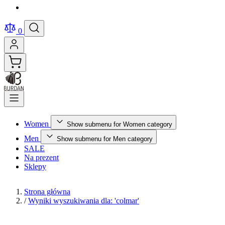
0
Women
Show submenu for Women category
Men
Show submenu for Men category
SALE
Na prezent
Sklepy
Strona główna
/
Wyniki wyszukiwania dla: 'colmar'