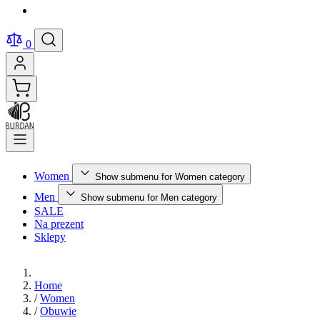
0
Women
Show submenu for Women category
Men
Show submenu for Men category
SALE
Na prezent
Sklepy
Home
/
Women
/
Obuwie