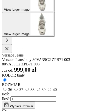
View larger image
View larger image
Versace Jeans
Versace Jeans buty 80VA3SC2 ZPB71 003
80VA3SC2 ZPB71 003
999,00 zł
Już od:
KOLOR
biały
ROZMIAR
36
37
38
39
40
Ilość
Ilość
Wybierz rozmiar