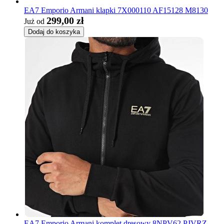
EA7 Emporio Armani klapki 7X000110 AF15128 M8130
299,00 zł
Już od
Dodaj do koszyka
EA7 Emporio Armani komplet dresowy 8NPV62 PJVRZ