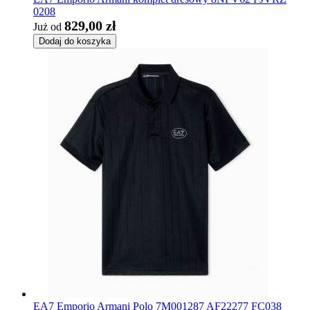
0208
829,00 zł
Już od
Dodaj do koszyka
EA7 Emporio Armani Polo 7M001287 AF22277 FC038