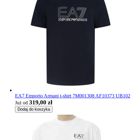
EA7 Emporio Armani t-shirt 7M001308 AF10373 UB102
319,00 zł
Już od
Dodaj do koszyka