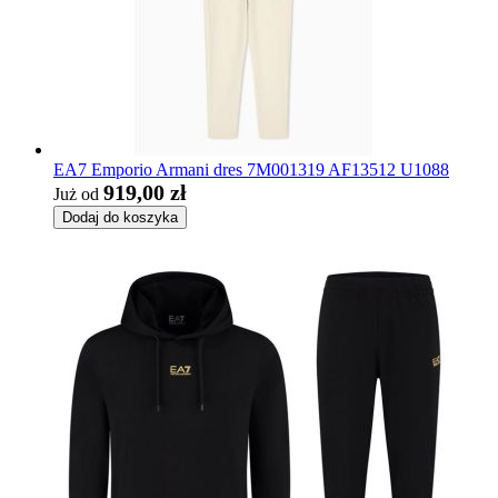
EA7 Emporio Armani dres 7M001319 AF13512 U1088
919,00 zł
Już od
Dodaj do koszyka