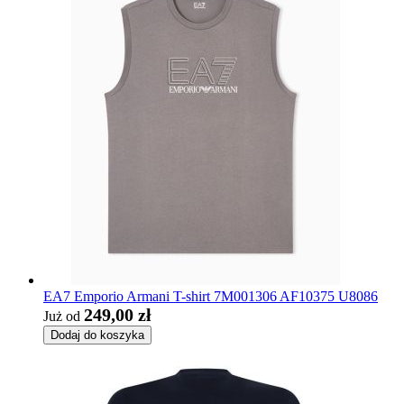
EA7 Emporio Armani T-shirt 7M001306 AF10375 U8086
249,00 zł
Już od
Dodaj do koszyka