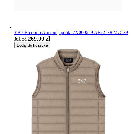
EA7 Emporio Armani japonki 7X000659 AF22188 MC139
269,00 zł
Już od
Dodaj do koszyka