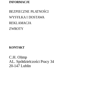
INFORMACJE
BEZPIECZNE PŁATNOŚCI
WYSYŁKA I DOSTAWA
REKLAMACJA
ZWROTY
KONTAKT
C.H. Olimp
AL. Spółdzielczości Pracy 34
20-147 Lublin
Godziny otwarcia: 10:00 - 21:00
Tel. kom.:
724 081 501
E-mail:
sklep@burdan.pl