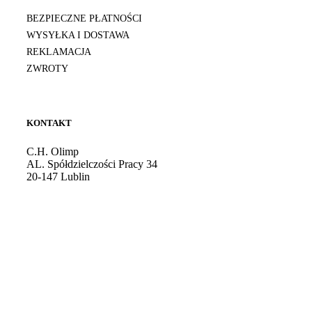
BEZPIECZNE PŁATNOŚCI
WYSYŁKA I DOSTAWA
REKLAMACJA
ZWROTY
KONTAKT
C.H. Olimp
AL. Spółdzielczości Pracy 34
20-147 Lublin
Godziny otwarcia: 10:00 - 21:00
Tel. kom.:
724 081 501
E-mail:
sklep@burdan.pl