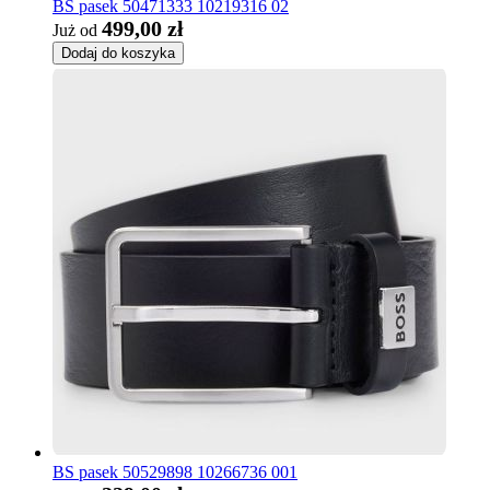
BS pasek 50471333 10219316 02
499,00 zł
Już od
Dodaj do koszyka
BS pasek 50529898 10266736 001