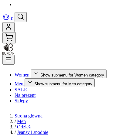
0
Women
Show submenu for Women category
Men
Show submenu for Men category
SALE
Na prezent
Sklepy
Strona główna
/
Men
/
Odzież
/
Jeansy i spodnie