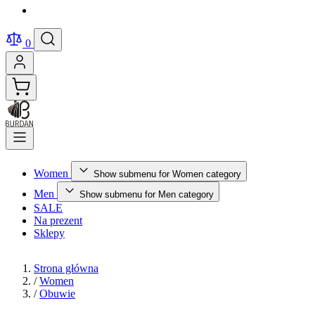
0
Women
Show submenu for Women category
Men
Show submenu for Men category
SALE
Na prezent
Sklepy
Strona główna
/
Women
/
Obuwie