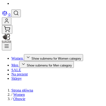
0
Women
Show submenu for Women category
Men
Show submenu for Men category
SALE
Na prezent
Sklepy
Strona główna
/
Women
/
Obuwie