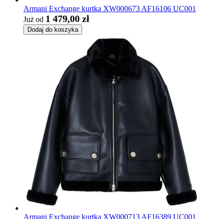
Armani Exchange kurtka XW000673 AF16106 UC001
1 479,00 zł
Już od
Dodaj do koszyka
Armani Exchange kurtka XW000713 AF16389 UC001