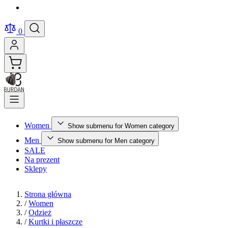
0
Women
Show submenu for Women category
Men
Show submenu for Men category
SALE
Na prezent
Sklepy
Strona główna
/
Women
/
Odzież
/
Kurtki i płaszcze