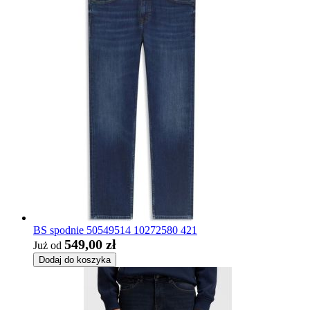
BS spodnie 50549514 10272580 421
549,00 zł
Już od
Dodaj do koszyka