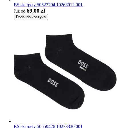
BS skarpety 50522704 10263012 001
69,00 zł
Już od
Dodaj do koszyka
BS skarpety 50559426 10278330 001