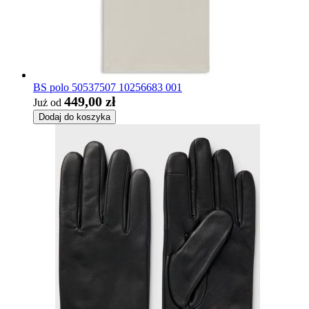
BS polo 50537507 10256683 001
449,00 zł
Już od
Dodaj do koszyka