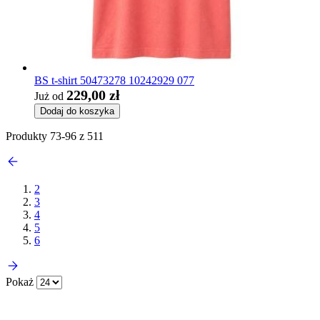
BS t-shirt 50473278 10242929 077
229,00 zł
Już od
Dodaj do koszyka
Produkty
73
-
96
z
511
2
3
4
5
6
Pokaż