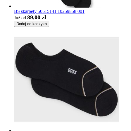
BS skarpety 50515141 10259858 001
89,00 zł
Już od
Dodaj do koszyka