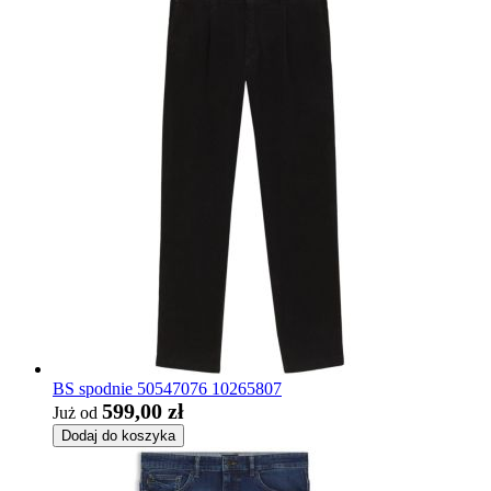
BS spodnie 50547076 10265807
599,00 zł
Już od
Dodaj do koszyka